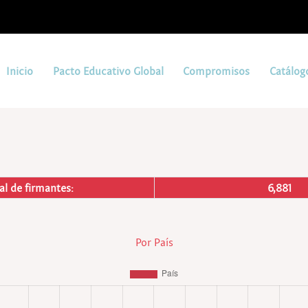
Inicio
Pacto Educativo Global
Compromisos
Catálog
al de firmantes:
6,881
Por País